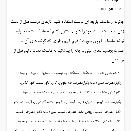
nedgar site
چگونه از ماسک پارچه ای درست استفاده کنیم کارهای درست قبل از دست
زدن به ماسک دست خود را بشوییم کنترل کنیم که ماسک کثیف یا پاره
نباشد ماسک را روی صورت تنظیم کنیم بطوری که گوشه های آن به
صورت بچسبد دهان، بینی و چانه را بپوشانیم به ماسک دست نزنیم قبل از
برداشتن…
دسته بندی نشده
دستکش، دستکش یکبارمصرف، رستوران، روپوش، روپوش
یکبارمصرف، ساق دست یکبارمصرف، ضدعفونی، کاور، کاور دست، کاور کفش،
،
کاورکفش یکبارمصرف، کلاه یکبارمصرف، یکبار مصرف، یکبارمصرف
روپوش
،
،
،
،
یکبارمصرف
فروش آنلاین
فروش اینترنتی
فروش کلاه آکاردئونی
قیمت دستکش
،
،
،
یکبار مصرف
قیمت روپوش یکبار مصرف
قیمت ساق دست یکبار مصرف
قیمت
،
،
،
کلاه آکاردئونی
کلاه یکبارمصرف
ماسک پارچه ای
ماسک، ماسک یکبارمصرف،