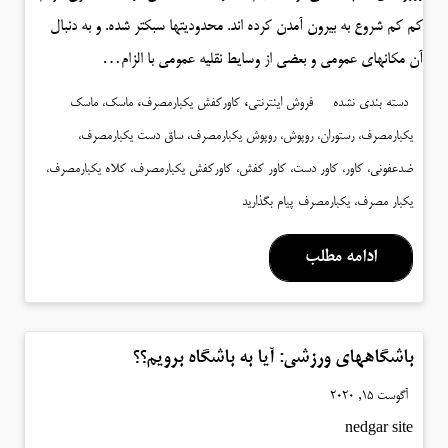
کم کم شروع به بیرون آمدن کرده اند. محدودیتها سبکتر شده. و به دنبال
آن مکانهای عمومی و بعضی از وسایط نقلیه عمومی با الزام…
،
،
دسته بندی نشده
فروش اینترنتی
کاورکفش یکبارمصرف
ماسک، ماسک
یکبارمصرف، رستوران، روپوش، روپوش یکبارمصرف، ساق دست یکبارمصرف،
ضدعفونی، کاور، کاور دست، کاور کفش، کاورکفش یکبارمصرف، کلاه یکبارمصرف،
یکبار مصرف، یکبارمصرف
پیام بگذارید
ادامه مطلب
باشگاههای ورزشی: آیا به باشگاه برویم؟؟
آگوست 15, 2020
nedgar site