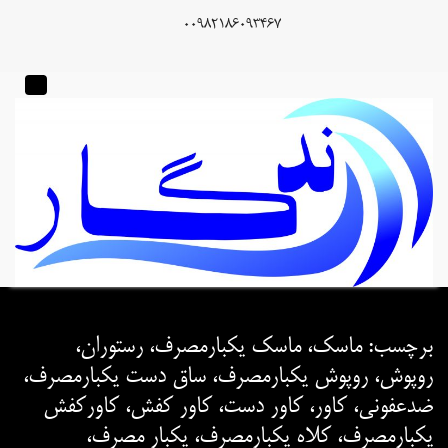
00982186093467
برچسب:
ماسک، ماسک یکبارمصرف، رستوران،
روپوش، روپوش یکبارمصرف، ساق دست یکبارمصرف،
ضدعفونی، کاور، کاور دست، کاور کفش، کاورکفش
یکبارمصرف، کلاه یکبارمصرف، یکبار مصرف،