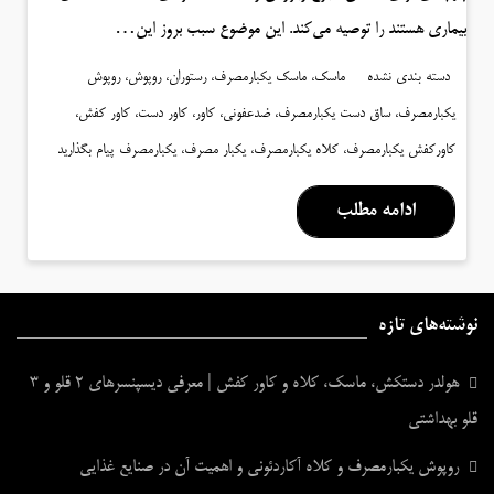
بیماری هستند را توصیه می‌کند. این موضوع سبب بروز این…
دسته بندی نشده
ماسک، ماسک یکبارمصرف، رستوران، روپوش، روپوش
یکبارمصرف، ساق دست یکبارمصرف، ضدعفونی، کاور، کاور دست، کاور کفش،
کاورکفش یکبارمصرف، کلاه یکبارمصرف، یکبار مصرف، یکبارمصرف
پیام بگذارید
ادامه مطلب
نوشته‌های تازه
هولدر دستکش، ماسک، کلاه و کاور کفش | معرفی دیسپنسرهای ۲ قلو و ۳
قلو بهداشتی
روپوش یکبارمصرف و کلاه آکاردئونی و اهمیت آن در صنایع غذایی