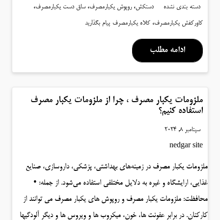
،
،
،
دسته بندی نشده
دستکش
روپوش یکبارمصرف
ساق دست یکبارمصرف
،
کاورکفش یکبارمصرف
کلاه یکبارمصرف
پیام بگذارید
ادامه مطلب
ملزومات یکبار مصرف ، چرا از ملزومات یکبار مصرف
استفاده کنیم؟
سپتامبر 8, 2024
nedgar site
ملزومات یکبار مصرف در زمینه‌های بهداشتی، پزشکی، داروسازی، صنایع
غذایی، ارایشگاه و غیره به دلایل مختلفی استفاده می‌شود. از جمله: •
محافظت: ملزومات یکبار مصرف و روپوش های یکبار مصرف می توانند از
کارکنان. در برابر عفونت ها، خون، میکروب ها و ویروس ها و دیگر آلودگیها