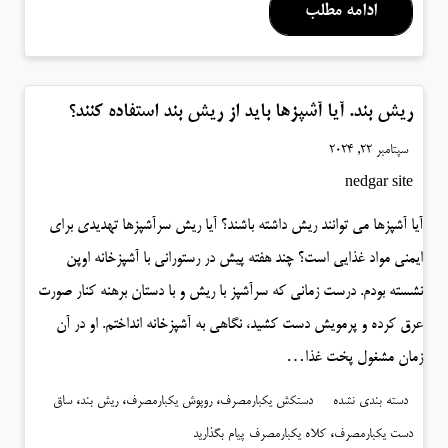
ادامه مطلب
ریش بند. آیا آشپزها باید از ریش بند استفاده کنند؟
سپتامبر 22, 2024
nedgar site
آیا آشپزها می توانند ریش داشته باشند؟ آیا ریش سرآشپزها تهدیدی برای
ایمنی مواد غذایی است؟ چند هفته پیش در رستورانی با آشپزخانه اوپن
نشسته بودم. درست زمانی که سرآشپز با ریش و با دستان برهنه کنار صورت
عرق کرده و پرمویش دست کشید، نگاهی به آشپزخانه انداختم. او در آن
زمان مشغول پخت غذا…
،
،
،
دسته بندی نشده
دستکش یکبارمصرف
روپوش یکبارمصرف
ریش بند
ساق
،
دست یکبارمصرف
کلاه یکبارمصرف
پیام بگذارید