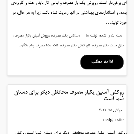
ای برخوردار است. روپوش یک بار مصرف و لباس کار باید راحت و کاربردی
بوده، و استانداردهای بهداشتی در آنها رعایت شده باشد. زیرا به هر حال، در
مورد تولید…
،
،
،
دسته بندی نشده
نوشته ها
دستکش یکبارمصرف
روپوش اسپان یکبار مصرف
،
،
ساق دست یکبارمصرف
کاورکفش یکبارمصرف
کلاه یکبارمصرف
پیام بگذارید
ادامه مطلب
روکش آستین یکبار مصرف محافظی دیگر برای دستان
شما است
جولای 25, 2022
nedgar site
روکش آستین یکبار مصرف محافظی دیگر برای دستان شما است روکش