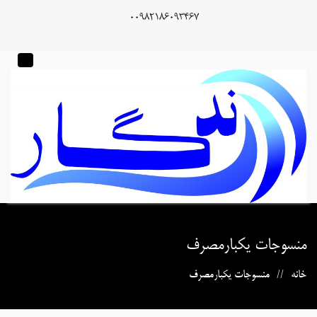
00982186093467
منسوجات یکبارمصرف
خانه
منسوجات یکبارمصرف