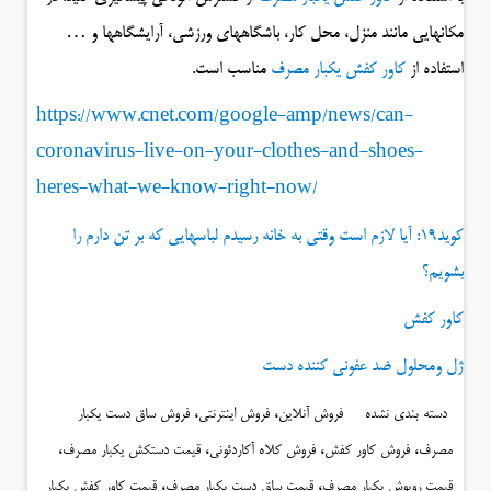
مکانهایی مانند منزل، محل کار، باشگاههای ورزشی، آرایشگاهها و …
استفاده از
کاور کفش یکبار مصرف
مناسب است.
https://www.cnet.com/google-amp/news/can-
coronavirus-live-on-your-clothes-and-shoes-
heres-what-we-know-right-now/
کوید۱۹: آیا لازم است وقتی به خانه رسیدم لباسهایی که بر تن دارم را
بشویم؟
کاور کفش
ژل ومحلول ضد عفونی کننده دست
،
،
دسته بندی نشده
فروش آنلاین
فروش اینترنتی
فروش ساق دست یکبار
،
،
،
،
مصرف
فروش کاور کفش
فروش کلاه آکاردئونی
قیمت دستکش یکبار مصرف
،
،
قیمت روپوش یکبار مصرف
قیمت ساق دست یکبار مصرف
قیمت کاور کفش یکبار