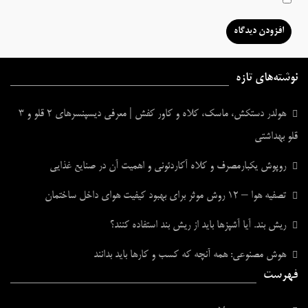
نوشته‌های تازه
هولدر دستکش، ماسک، کلاه و کاور کفش | معرفی دیسپنسرهای ۲ قلو و ۳
قلو بهداشتی
روپوش یکبارمصرف و کلاه آکاردئونی و اهمیت آن در صنایع غذایی
تصفیه هوا – ۱۲ روش موثر برای بهبود کیفیت هوای داخل ساختمان
ریش بند. آیا آشپزها باید از ریش بند استفاده کنند؟
هوش مصنوعی: همه آنچه که کسب و کارها باید بدانند
فهرست