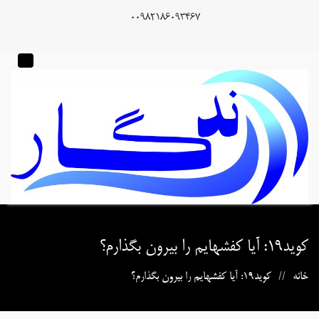
00982186093467
کوید۱۹: آیا کفشهایم را بیرون بگذارم؟
خانه
کوید19: آیا کفشهایم را بیرون بگذارم؟