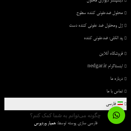
دیسپنسر دیواری محلول
محلول ضدعفونی کننده سطوح
ژل ومحلول ضد عفونی کننده دست
پد الکلی: ضدعفونی کننده
فروشگاه آنلاین
اینستاگرام nedgar.ir
درباره ما
تماس با ما
فارسی
چگونه می‌توانم به شما کمک کنم؟
فارسی سازی پوسته توسط:
همیار وردپرس