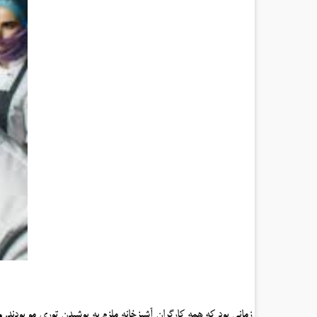
زمانی بود که همه کارگران آشپزخانه ملزم به پوشیدن توری مو بودند. وق