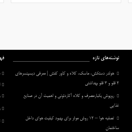
نوشته‌های تازه
فه
هولدر دستکش، ماسک، کلاه و کاور کفش | معرفی دیسپنسرهای
د
۲ قلو و ۳ قلو بهداشتی
ا
روپوش یکبارمصرف و کلاه آکاردئونی و اهمیت آن در صنایع
ر
غذایی
ر
تصفیه هوا – ۱۲ روش موثر برای بهبود کیفیت هوای داخل
ل
ساختمان