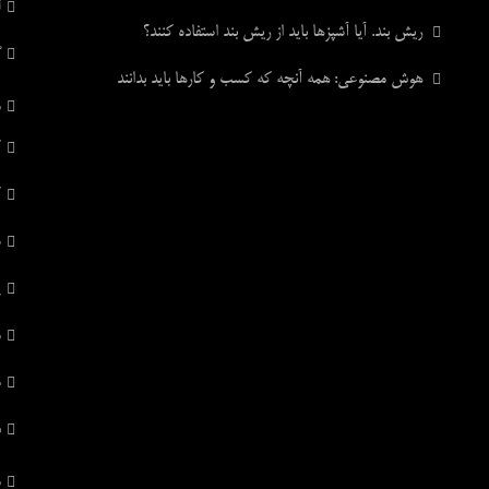
ل
ریش بند. آیا آشپزها باید از ریش بند استفاده کنند؟
گ
هوش مصنوعی: همه آنچه که کسب و کارها باید بدانند
م
ک
ک
س
پ
م
م
د
م