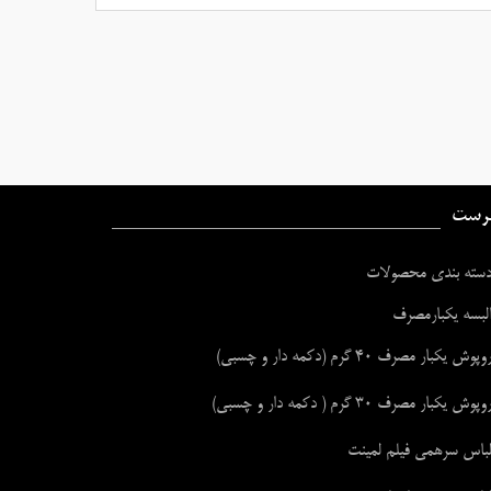
رست
سته بندی محصولات
لبسه یکبارمصرف
وپوش یکبار مصرف ۴۰ گرم (دکمه دار و چسبی)
وپوش یکبار مصرف ۳۰ گرم ( دکمه دار و چسبی)
باس سرهمی فیلم لمینت