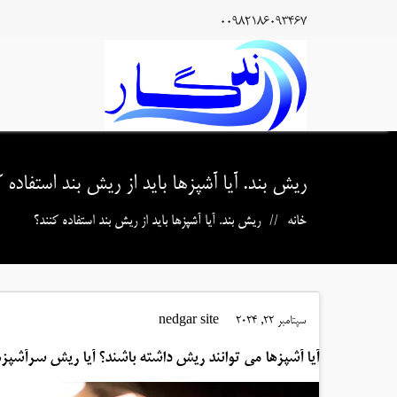
00982186093467
ریش بند. آیا آشپزها باید از ریش بند استفاده ک
خانه
ریش بند. آیا آشپزها باید از ریش بند استفاده کنند؟
سپتامبر 22, 2024
nedgar site
آیا آشپزها می توانند ریش داشته باشند؟ آیا ریش سرآشپز