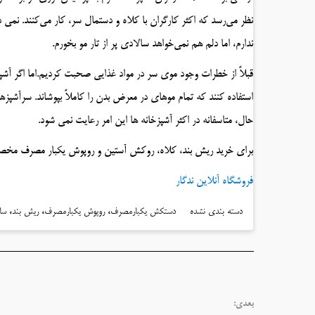
نظر می‌رسد که اکثر کارگران با کلاه‌ و دستمال سر، کار می‌کنند. نمی
ندارم، اما دلم هم نمی‌خواهد سالادی پر از تار مو بخورم.
قبلاً از خطرات وجود موی سر در مواد غذایی صحبت کردیم.اما اگر آشپز
استفاده کنند که تمام موهای در معرض بدن را کاملاً بپوشاند. سرآشپزه
حال، متاسفانه در اکثر آشپزخانه ها این امر رعایت نمی شود.
برای خرید ریش بند، کلاه، روکش آستین و روپوش یکبار مصرف مخصوص صنایع غذایی لطفا به سایت gar.ir
فروشگاه آنلاین ندگار
،
،
،
دسته بندی نشده
دستکش یکبارمصرف
روپوش یکبارمصرف
ریش بند
سا
بعدی: