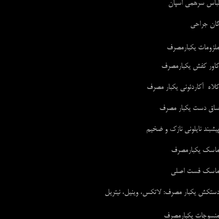
باس سرهمی اسپان
ان جراحی
لزومات یکبارمصرف
اور کفش یکبارمصرف
لاه آکاردئونی یکبار مصرف
اق دست یکبار مصرف
یشبند نایلونی نازک و ضخیم
اسک یکبارمصرف
اسک فست اصلی
ستکش یکبار مصرف: لاتکس، وینیل، نیتریل
نسوجات یکبارمصرف