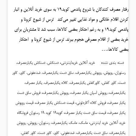
رفتار مصرف کنندگان با شروع پاندمی کوید۱۹ به سوی خرید آنلاین و انبار
کردن اقلام خانگی و مواد غذایی تغییر می‌کند ترس از شیوع کرونا و
پاندمی کوید۱۹ و به رغم احتکار بعضی کالاها، سبب شد تا مشتریان برای
خرید بعضی از اقلام مصرفی هجوم ببرند. ترس از شیوع کرونا و احتکار
بعضی کالاها،…
،
دسته بندی نشده
خرید آنلاین خریداینترنتی
دستکش، دستکش یکبارمصرف،
رستوران، روپوش، روپوش یکبارمصرف، ساق دست یکبارمصرف، ضدعفونی، کاور، کاور
دست، کاور کفش، کاورکفش یکبارمصرف، کلاه یکبارمصرف، یکبار مصرف،
،
،
،
یکبارمصرف
روپوش اسپان یکبار مصرف
روپوش یکبارمصرف
فروش ساق دست
،
،
،
یکبار مصرف
فروش کلاه آکاردئونی
قیمت دستکش یکبار مصرف
قیمت روپوش
،
،
یکبار مصرف
قیمت ساق دست یکبار مصرف
کوید19 کوید 19 رستوران فروشگاه
،
خرید آنلاین خرید اینترنتی
ماسک، ماسک یکبارمصرف، رستوران، روپوش، روپوش
یکبارمصرف، ساق دست یکبارمصرف، ضدعفونی، کاور، کاور دست، کاور کفش،