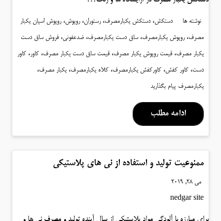
،
،
،
،
نوشته ها
دستکش
دستکش یکبارمصرف
رستوران
روپوش
روپوش اسپان یکبار
،
،
،
،
مصرف
روپوش یکبارمصرف
ساق دست یکبارمصرف
ضدعفونی
فروش ساق دست
،
،
،
،
یکبار مصرف
قیمت روپوش یکبار مصرف
قیمت ساق دست یکبار مصرف
کاور
کاور
،
،
،
،
،
دست
کاور کفش
کاورکفش یکبارمصرف
کلاه یکبارمصرف
یکبار مصرف
یکبارمصرف
پیام بگذارید
ادامه مطلب
ممنوعیت تولید و استفاده از نی های پلاستیکی
می 28, 2019
nedgar site
برای مبارزه با آلودگی مواد پلاستیکی از سال آینده تولید و مصرف نی ها و