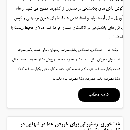
گوش پاکن های پلاستیکی در بسیاری از کشورها ممنوع می شود. از ماه
آوریل سال آینده تولید و استفاده نی ها، قاشقهای همزن نوشیدنی و گوش
پاکن های پلاستیکی در انگلستان ممنوع خواهد شد. فعالان محیط زیست با
استقبال از…
،
،
،
،
نوشته ها
دستکش
دستکش یکبارمصرف
رستوران
ساق دست یکبارمصرف
،
،
،
ضدعفونی
فروش ساق دست یکبار مصرف
قیمت روپوش یکبار مصرف
قیمت ساق
،
،
،
،
،
دست یکبار مصرف
کاور
کاور دست
کاور کفش
کاورکفش یکبارمصرف
کلاه
،
،
یکبارمصرف
یکبار مصرف
یکبارمصرف
پیام بگذارید
ادامه مطلب
غذا خوری: رستورانی برای خوردن غذا در تنهایی در