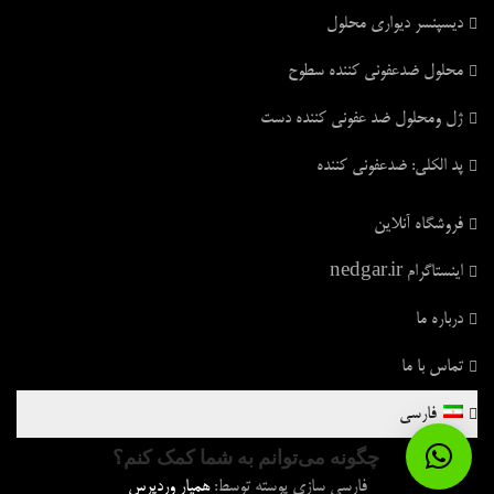
دیسپنسر دیواری محلول
محلول ضدعفونی کننده سطوح
ژل ومحلول ضد عفونی کننده دست
پد الکلی: ضدعفونی کننده
فروشگاه آنلاین
اینستاگرام nedgar.ir
درباره ما
تماس با ما
فارسی
چگونه می‌توانم به شما کمک کنم؟
فارسی سازی پوسته توسط:
همیار وردپرس