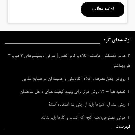
ادامه مطلب
نوشته‌های تازه
هولدر دستکش، ماسک، کلاه و کاور کفش | معرفی دیسپنسرهای ۲ قلو و ۳
قلو بهداشتی
روپوش یکبارمصرف و کلاه آکاردئونی و اهمیت آن در صنایع غذایی
تصفیه هوا – ۱۲ روش موثر برای بهبود کیفیت هوای داخل ساختمان
ریش بند. آیا آشپزها باید از ریش بند استفاده کنند؟
هوش مصنوعی: همه آنچه که کسب و کارها باید بدانند
فهرست