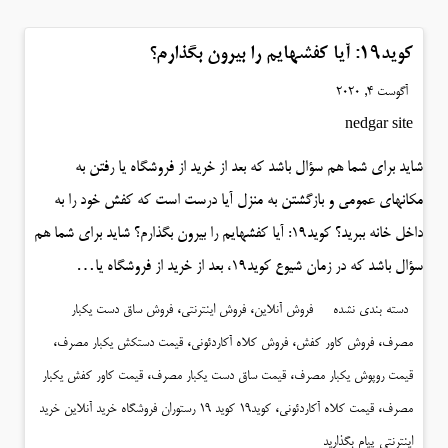
کوید۱۹: آیا کفشهایم را بیرون بگذارم؟
آگوست 4, 2020
nedgar site
شاید برای شما هم سؤال باشد که بعد از خرید از فروشگاه یا رفتن به
مکانهای عمومی و بازگشتن به منزل آیا درست است که کفش خود را به
داخل خانه ببرید؟ کوید۱۹: آیا کفشهایم را بیرون بگذارم؟ شاید برای شما هم
سؤال باشد که در زمان شیوع کوید۱۹، بعد از خرید از فروشگاه یا…
،
،
دسته بندی نشده
فروش آنلاین
فروش اینترنتی
فروش ساق دست یکبار
،
،
،
،
مصرف
فروش کاور کفش
فروش کلاه آکاردئونی
قیمت دستکش یکبار مصرف
،
،
قیمت روپوش یکبار مصرف
قیمت ساق دست یکبار مصرف
قیمت کاور کفش یکبار
،
،
مصرف
قیمت کلاه آکاردئونی
کوید19 کوید 19 رستوران فروشگاه خرید آنلاین خرید
اینترنتی
پیام بگذارید