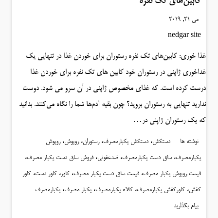
کابین‌های تک نفره
می 21, 2019
nedgar site
غذا خوری: کابین‌های تک نفره رستوران برای خوردن غذا در تنهایی یک
غداخوری ژاپنی در رستوران خود کابین های تک نفره برای خوردن غذا
درست کرده است. که غذای مخصوص ژاپنی در آن سرو می شود. دوست
ندارید تنهایی به رستوران بروید؟ چون بقیه آدم‌ها شما را نگاه می‌کنند. بدانید
که یک رستوران ژاپنی در…
،
،
،
،
نوشته ها
دستکش
دستکش یکبارمصرف
رستوران
روپوش
روپوش
،
،
،
،
یکبارمصرف
ساق دست یکبارمصرف
ضدعفونی
فروش ساق دست یکبار مصرف
،
،
،
،
قیمت روپوش یکبار مصرف
قیمت ساق دست یکبار مصرف
کاور
کاور دست
کاور
،
،
،
،
کفش
کاورکفش یکبارمصرف
کلاه یکبارمصرف
یکبار مصرف
یکبارمصرف
پیام بگذارید