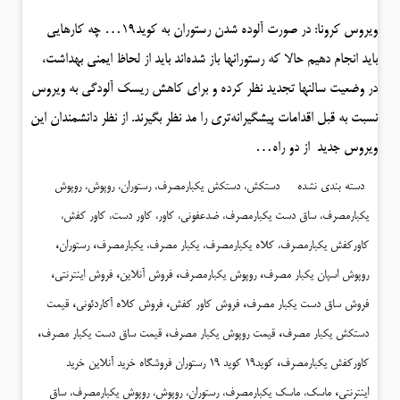
ویروس کرونا: در صورت آلوده شدن رستوران به کوید۱۹… چه کارهایی
باید انجام دهیم حالا که رستورانها باز شده‌اند باید از لحاظ ایمنی بهداشت،
در وضعیت سالنها تجدید نظر کرده و برای کاهش ریسک آلودگی به ویروس
نسبت به قبل اقدامات پیشگیرانه‌تری را مد نظر بگیرند. از نظر دانشمندان این
ویروس جدید از دو راه…
دسته بندی نشده
دستکش، دستکش یکبارمصرف، رستوران، روپوش، روپوش
یکبارمصرف، ساق دست یکبارمصرف، ضدعفونی، کاور، کاور دست، کاور کفش،
،
،
کاورکفش یکبارمصرف، کلاه یکبارمصرف، یکبار مصرف، یکبارمصرف
رستوران
،
،
،
،
روپوش اسپان یکبار مصرف
روپوش یکبارمصرف
فروش آنلاین
فروش اینترنتی
،
،
،
فروش ساق دست یکبار مصرف
فروش کاور کفش
فروش کلاه آکاردئونی
قیمت
،
،
،
دستکش یکبار مصرف
قیمت روپوش یکبار مصرف
قیمت ساق دست یکبار مصرف
،
کاورکفش یکبارمصرف
کوید19 کوید 19 رستوران فروشگاه خرید آنلاین خرید
،
اینترنتی
ماسک، ماسک یکبارمصرف، رستوران، روپوش، روپوش یکبارمصرف، ساق